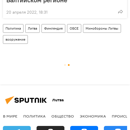
20 апреля 2022, 18:31
Политика
Литва
Финляндия
ОБСЕ
Минобороны Литвы
вооружение
Литва
В МИРЕ
ПОЛИТИКА
ОБЩЕСТВО
ЭКОНОМИКА
ПРОИСШ