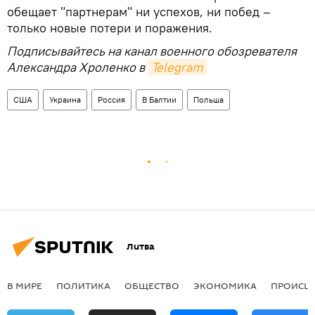
обещает "партнерам" ни успехов, ни побед –
только новые потери и поражения.
Подписывайтесь на канал военного обозревателя
Александра Хроленко в
Telegram
США
Украина
Россия
В Балтии
Польша
Литва
В МИРЕ
ПОЛИТИКА
ОБЩЕСТВО
ЭКОНОМИКА
ПРОИСШ