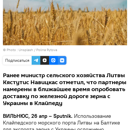
© Photo :
Unsplash / Polina Rytova
Подписаться
Ранее министр сельского хозяйства Литвы
Кястутис Навицкас отметил, что партнеры
намерены в ближайшее время опробовать
доставку по железной дороге зерна с
Украины в Клайпеду
ВИЛЬНЮС, 26 апр – Sputnik.
Использование
Клайпедского морского порта Литвы на Балтике
для экспорта зерна с Украины осложнено