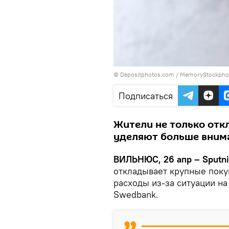
© Depositphotos.com /
MemoryStockpho
Подписаться
Жители не только отк
уделяют больше вним
ВИЛЬНЮС, 26 апр – Sputn
откладывает крупные поку
расходы из-за ситуации на
Swedbank.