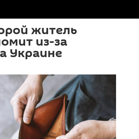
орой житель
омит из-за
а Украине