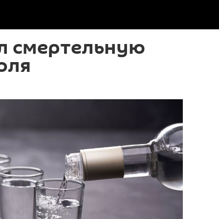
ал смертельную
оля