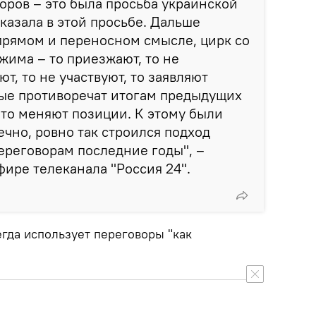
воров – это была просьба украинской
казала в этой просьбе. Дальше
в прямом и переносном смысле, цирк со
жима – то приезжают, то не
ют, то не участвуют, то заявляют
рые противоречат итогам предыдущих
 то меняют позиции. К этому были
ечно, ровно так строился подход
ереговорам последние годы", –
фире телеканала "Россия 24".
егда использует переговоры "как