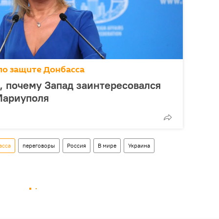
по защите Донбасса
, почему Запад заинтересовался
Мариуполя
асса
переговоры
Россия
В мире
Украина