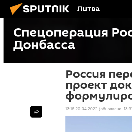
Литва
Спецоперация Рос
Донбасса
Россия пер
проект док
формулир
13:16 20.04.2022
(обновлено:
13:3