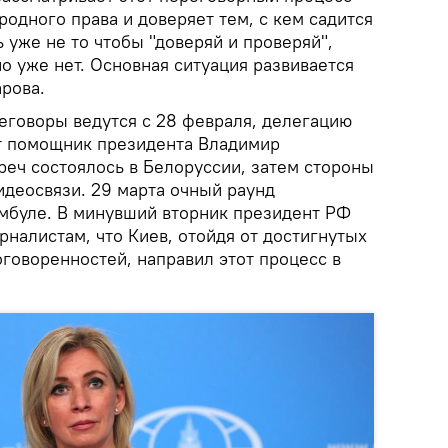
одного права и доверяет тем, с кем садится
ь уже не то чтобы "доверяй и проверяй",
о уже нет. Основная ситуация развивается
арова.
еговоры ведутся с 28 февраля, делегацию
т помощник президента Владимир
реч состоялось в Белоруссии, затем стороны
деосвязи. 29 марта очный раунд
мбуле. В минувший вторник президент РФ
налистам, что Киев, отойдя от достигнутых
оговоренностей, направил этот процесс в