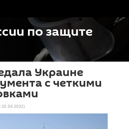
сии по защите
едала Украине
умента с четкими
овками
1 20.04.2022
)