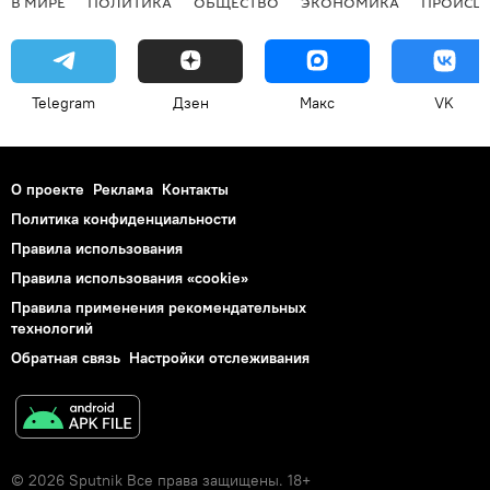
В МИРЕ
ПОЛИТИКА
ОБЩЕСТВО
ЭКОНОМИКА
ПРОИСШ
Telegram
Дзен
Макс
VK
О проекте
Реклама
Контакты
Политика конфиденциальности
Правила использования
Правила использования «cookie»
Правила применения рекомендательных
технологий
Обратная связь
Настройки отслеживания
© 2026 Sputnik Все права защищены. 18+