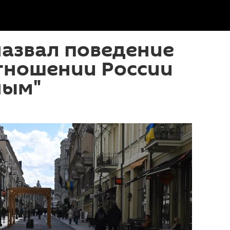
азвал поведение
тношении России
ным"