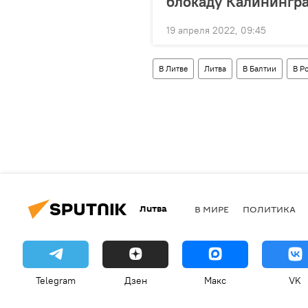
блокаду Калинингр
19 апреля 2022, 09:45
В Литве
Литва
В Балтии
В Р
Литва
В МИРЕ
ПОЛИТИКА
Telegram
Дзен
Макс
VK