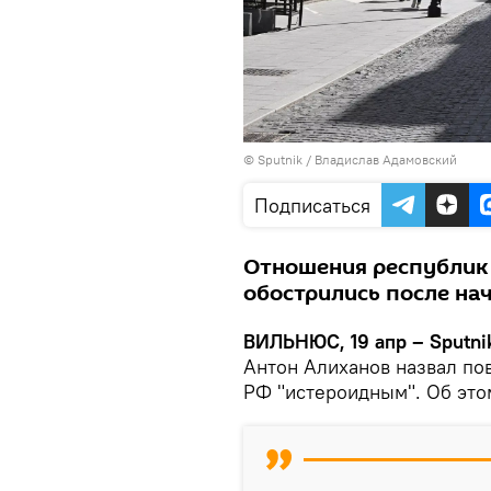
© Sputnik / Владислав Адамовский
Подписаться
Отношения республик 
обострились после на
ВИЛЬНЮС, 19 апр – Sputni
Антон Алиханов назвал по
РФ "истероидным". Об это