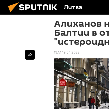
Литва
Алиханов н
Балтии в о
"истероид
13:51 19.04.2022