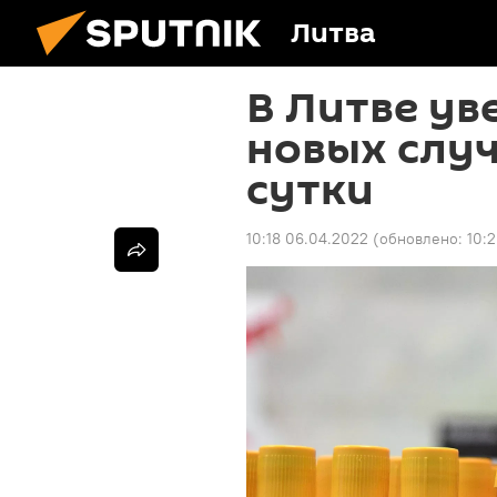
Литва
В Литве ув
новых случ
сутки
10:18 06.04.2022
(обновлено:
10: