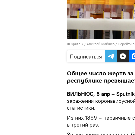
© Sputnik / Алексей Майшев
/
Перейти в
Подписаться
Общее число жертв за
республике превышает
ВИЛЬНЮС, 6 апр – Sputnik
заражения коронавирусно
статистики.
Из них 1869 – первичные 
в третий раз.
За все время пандемии в 