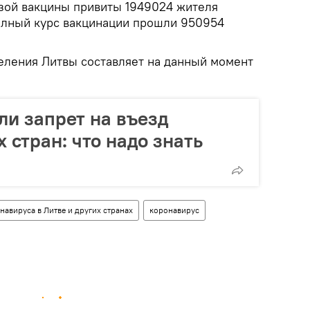
зой вакцины привиты 1949024 жителя
олный курс вакцинации прошли 950954
еления Литвы составляет на данный момент
ли запрет на въезд
 стран: что надо знать
авируса в Литве и других странах
коронавирус