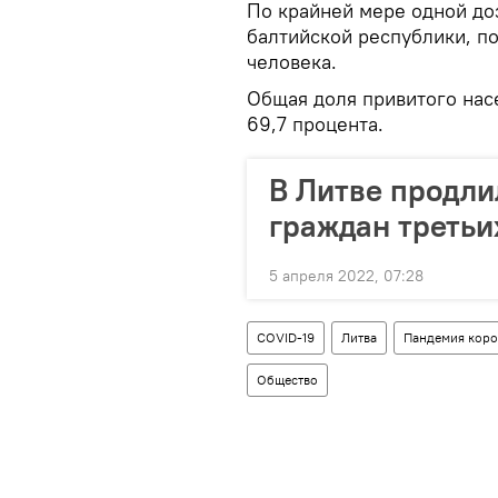
По крайней мере одной до
балтийской республики, п
человека.
Общая доля привитого нас
69,7 процента.
В Литве продли
граждан третьих
5 апреля 2022, 07:28
COVID-19
Литва
Пандемия корон
Общество