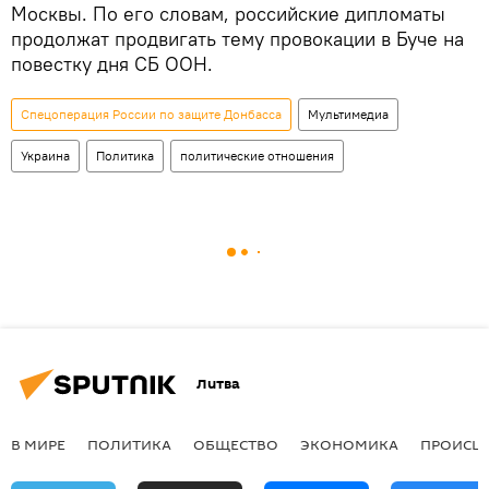
Москвы. По его словам, российские дипломаты
продолжат продвигать тему провокации в Буче на
повестку дня СБ ООН.
Спецоперация России по защите Донбасса
Мультимедиа
Украина
Политика
политические отношения
Литва
В МИРЕ
ПОЛИТИКА
ОБЩЕСТВО
ЭКОНОМИКА
ПРОИСШ