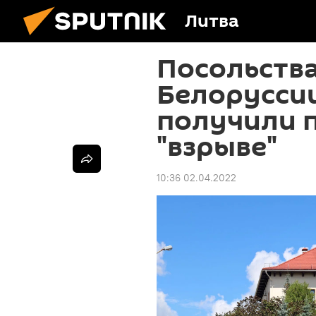
Литва
Посольства
Белоруссии
получили 
"взрыве"
10:36 02.04.2022