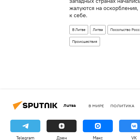
западных странах начались
жалуются на оскорбления,
к себе.
В Литве
Литва
Посольство Росс
Происшествия
Литва
В МИРЕ
ПОЛИТИКА
Telegram
Дзен
Макс
VK