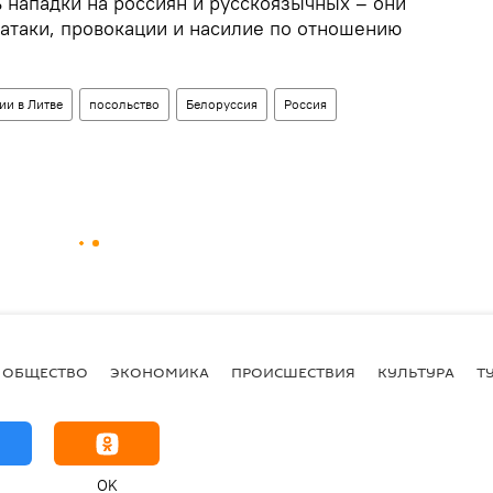
 нападки на россиян и русскоязычных – они
 атаки, провокации и насилие по отношению
ии в Литве
посольство
Белоруссия
Россия
ОБЩЕСТВО
ЭКОНОМИКА
ПРОИСШЕСТВИЯ
КУЛЬТУРА
Т
OK