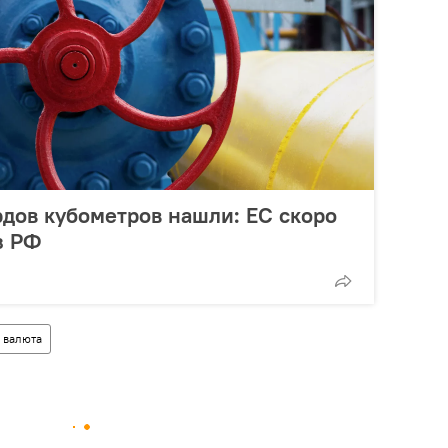
рдов кубометров нашли: ЕС скоро
з РФ
валюта