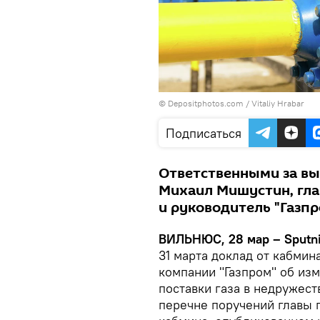
© Depositphotos.com /
Vitaliy Hrabar
Подписаться
Ответственными за в
Михаил Мишустин, гла
и руководитель "Газп
ВИЛЬНЮС, 28 мар – Sputn
31 марта доклад от кабмин
компании "Газпром" об из
поставки газа в недружест
перечне поручений главы 