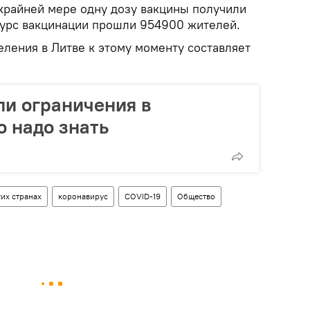
крайней мере одну дозу вакцины получили
курс вакцинации прошли 954900 жителей.
еления в Литве к этому моменту составляет
ли ограничения в
о надо знать
их странах
коронавирус
COVID-19
Общество