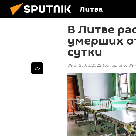
Литва
В Литве ра
умерших от
сутки
09:31 23.03.2022
(обновлено:
09: