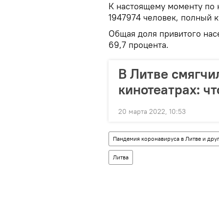
К настоящему моменту по 
1947974 человек, полный 
Общая доля привитого нас
69,7 процента.
В Литве смягчи
кинотеатрах: чт
20 марта 2022, 10:53
Пандемия коронавируса в Литве и друг
Литва