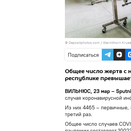
© Depositphotos.com /
Warinthorn Kru
Подписаться
Общее число жертв с 
республике превышает
ВИЛЬНЮС, 23 мар – Sputn
случая коронавирусной ин
Из них 4465 – первичные, 
третий раз.
Общее число случаев COVI
пандемии составляет 10023