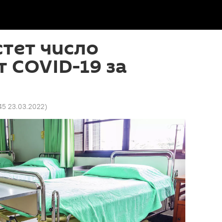
стет число
 COVID-19 за
45 23.03.2022
)