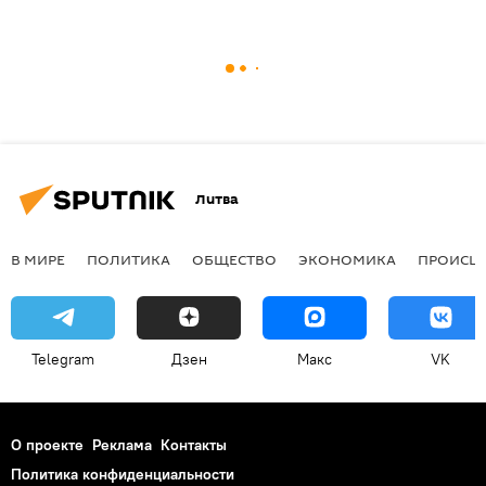
Литва
В МИРЕ
ПОЛИТИКА
ОБЩЕСТВО
ЭКОНОМИКА
ПРОИСШ
Telegram
Дзен
Макс
VK
О проекте
Реклама
Контакты
Политика конфиденциальности