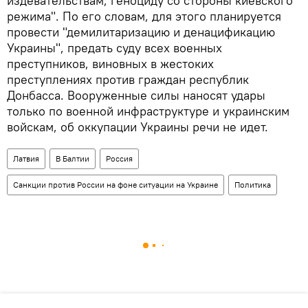
издевательствам, геноциду со стороны киевского
режима". По его словам, для этого планируется
провести "демилитаризацию и денацификацию
Украины", предать суду всех военных
преступников, виновных в жестоких
преступлениях против граждан республик
Донбасса. Вооруженные силы наносят удары
только по военной инфраструктуре и украинским
войскам, об оккупации Украины речи не идет.
Латвия
В Балтии
Россия
Санкции против России на фоне ситуации на Украине
Политика