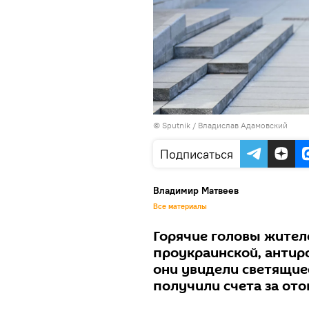
© Sputnik / Владислав Адамовский
Подписаться
Владимир Матвеев
Все материалы
Горячие головы жител
проукраинской, антиро
они увидели светящиес
получили счета за от