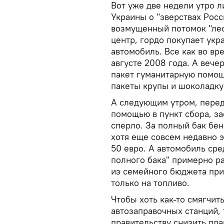
Вот уже две недели утро л
Украины о "зверствах Росс
возмущенный потомок "лес
центр, гордо покупает укр
автомобиль. Все как во вр
августе 2008 года. А веч
пакет гуманитарную помощ
пакеты крупы и шоколадку 
А следующим утром, перед 
помощью в пункт сбора, за
сперло. За полный бак бе
хотя еще совсем недавно э
50 евро. А автомобиль сре
полного бака" примерно ра
из семейного бюджета прид
только на топливо.
Чтобы хоть как-то смягчит
автозаправочных станций,
правительству снизить пла