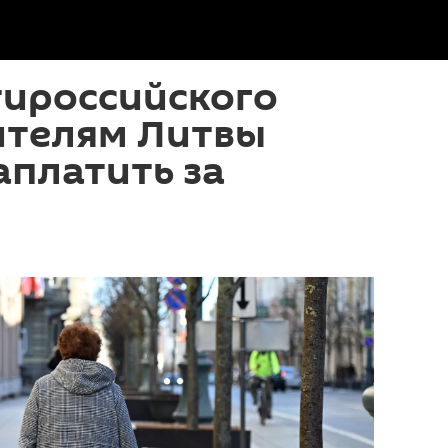
тироссийского
ителям Литвы
аплатить за