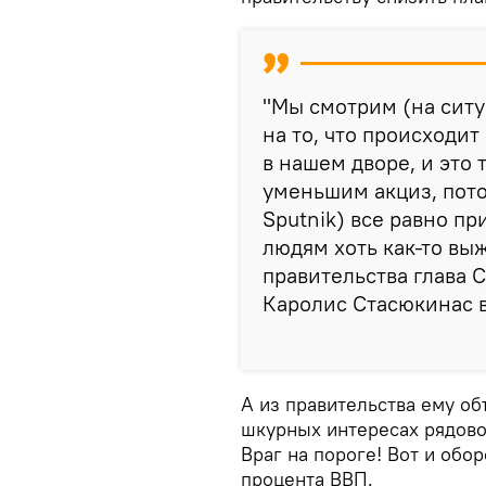
"Мы смотрим (на ситуа
на то, что происходит
в нашем дворе, и это 
уменьшим акциз, пото
Sputnik) все равно п
людям хоть как-то выж
правительства глава 
Каролис Стасюкинас в
А из правительства ему объ
шкурных интересах рядово
Враг на пороге! Вот и обо
процента ВВП.