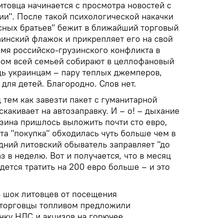
итовца начинается с просмотра новостей с
ии". После такой психологической накачки
ных братьев" бежит в ближайший торговый
аинский флажок и прикрепляет его на свой
емя российско-грузинского конфликта в
ером всей семьей собирают в целлофановый
ь украинцам – пару теплых джемперов,
для детей. Благородно. Слов нет.
тем как завезти пакет с гуманитарной
скакивает на автозаправку. И – о! – дыхание
нзина пришлось выложить почти сто евро,
та "покупка" обходилась чуть больше чем в
дний литовский обыватель заправляет "до
з в неделю. Вот и получается, что в месяц
ется тратить на 200 евро больше – и это
ь шок литовцев от посещения
 торговцы топливом предложили
нку НДС и акцизов на горючее.