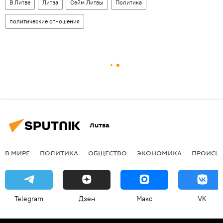
В Литве
Литва
Сейм Литвы
Политика
политические отношения
Литва
В МИРЕ
ПОЛИТИКА
ОБЩЕСТВО
ЭКОНОМИКА
ПРОИСШ
Telegram
Дзен
Макс
VK