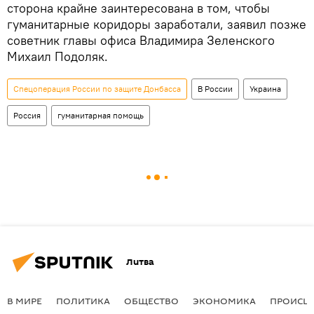
сторона крайне заинтересована в том, чтобы
гуманитарные коридоры заработали, заявил позже
советник главы офиса Владимира Зеленского
Михаил Подоляк.
Спецоперация России по защите Донбасса
В России
Украина
Россия
гуманитарная помощь
Литва
В МИРЕ
ПОЛИТИКА
ОБЩЕСТВО
ЭКОНОМИКА
ПРОИСШ