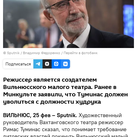
© Sputnik / Владимир Федоренко
/
Перейти в фотобанк
Подписаться
Режиссер является создателем
Вильнюсского малого театра. Ранее в
Минкульте заявили, что Туминас должен
уволиться с должности худрука
ВИЛЬНЮС, 25 фев – Sputnik.
Художественный
руководитель Вахтанговского театра режиссер
Римас Туминас сказал, что понимает требование
литовских властей покинуть Вильнюсский малый