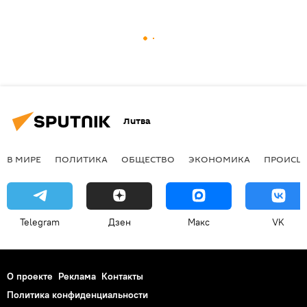
Литва
В МИРЕ
ПОЛИТИКА
ОБЩЕСТВО
ЭКОНОМИКА
ПРОИСШ
Telegram
Дзен
Макс
VK
О проекте
Реклама
Контакты
Политика конфиденциальности