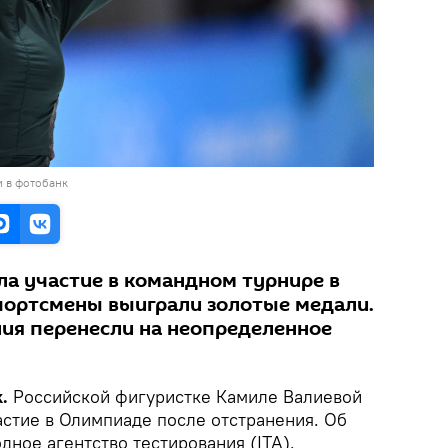
и в фотобанк
а участие в командном турнире в
спортсмены выиграли золотые медали.
ия перенесли на неопределенное
k.
Российской фигуристке Камиле Валиевой
стие в Олимпиаде после отстранения. Об
ное агентство тестирования (ITA).