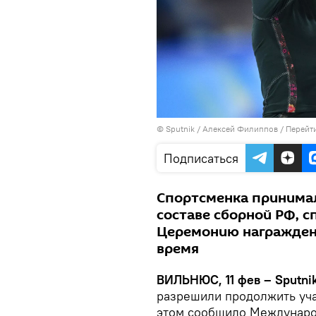
© Sputnik / Алексей Филиппов
/
Перейт
Подписаться
Спортсменка принимал
составе сборной РФ, 
Церемонию награжден
время
ВИЛЬНЮС, 11 фев – Sputni
разрешили продолжить уча
этом сообщило Международ