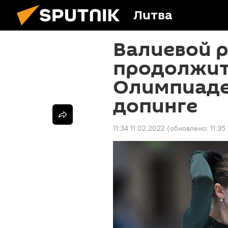
Литва
Валиевой 
продолжить
Олимпиаде:
допинге
11:34 11.02.2022
(обновлено:
11:35