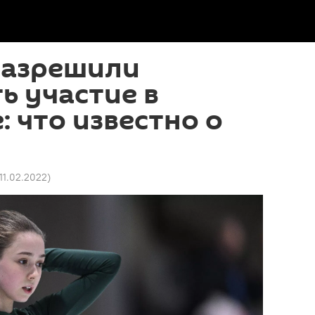
разрешили
 участие в
 что известно о
 11.02.2022
)