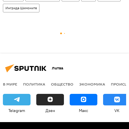
Ингрида Шимоните
Литва
В МИРЕ
ПОЛИТИКА
ОБЩЕСТВО
ЭКОНОМИКА
ПРОИСШ
Telegram
Дзен
Макс
VK