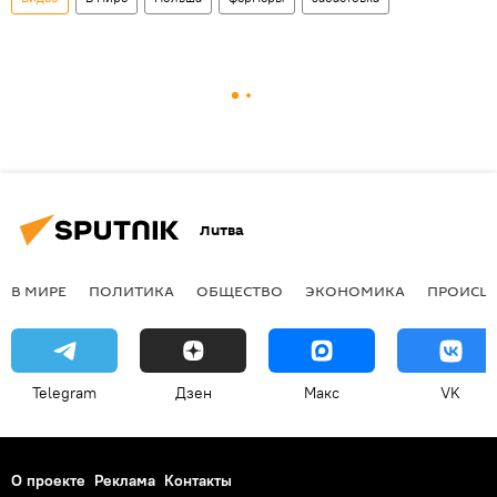
Литва
В МИРЕ
ПОЛИТИКА
ОБЩЕСТВО
ЭКОНОМИКА
ПРОИСШ
Telegram
Дзен
Макс
VK
О проекте
Реклама
Контакты