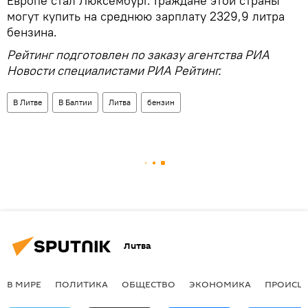
Европе стал Люксембург. Граждане этой страны
могут купить на среднюю зарплату 2329,9 литра
бензина.
Рейтинг подготовлен по заказу агентства РИА
Новости специалистами РИА Рейтинг.
В Литве
В Балтии
Литва
бензин
Литва
В МИРЕ
ПОЛИТИКА
ОБЩЕСТВО
ЭКОНОМИКА
ПРОИСШ