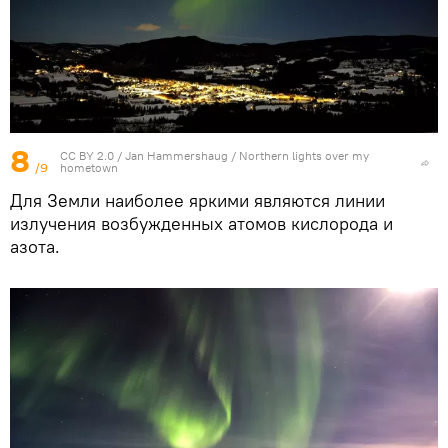
8
CC BY 2.0
/
Jan Hammershaug
/
Northern lights over my
/9
hometown
Для Земли наиболее яркими являются линии
излучения возбужденных атомов кислорода и
азота.