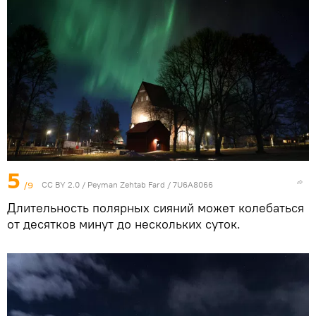
5
/9
CC BY 2.0
/
Peyman Zehtab Fard
/
7U6A8066
Длительность полярных сияний может колебаться
от десятков минут до нескольких суток.