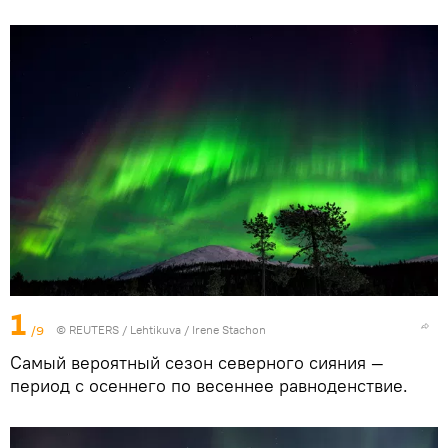
1
/9
©
REUTERS
/ Lehtikuva / Irene Stachon
Самый вероятный сезон северного
сияния —
период с осеннего по весеннее равноденствие.