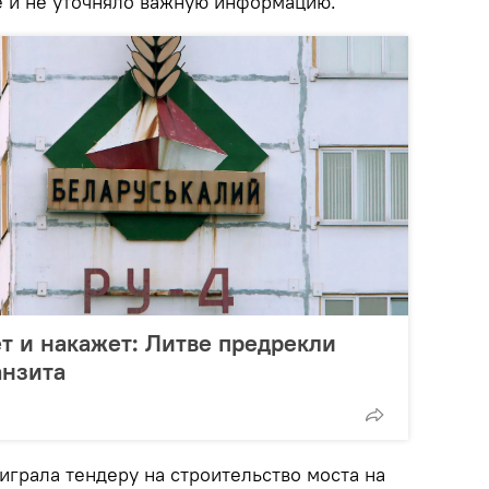
 и не уточняло важную информацию.
т и накажет: Литве предрекли
анзита
играла тендеру на строительство моста на