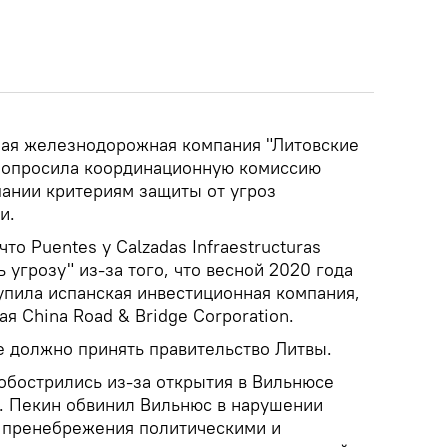
ная железнодорожная компания "Литовские
попросила координационную комиссию
пании критериям защиты от угроз
и.
что Puentes y Calzadas Infraestructuras
 угрозу" из-за того, что весной 2020 года
упила испанская инвестиционная компания,
я China Road & Bridge Corporation.
 должно принять правительство Литвы.
обострились из-за открытия в Вильнюсе
я. Пекин обвинил Вильнюс в нарушении
и пренебрежения политическими и