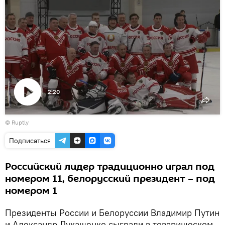
2:20
Воспроизвести
©
Ruptly
видео
Подписаться
Российский лидер традиционно играл под
номером 11, белорусский президент – под
номером 1
Президенты России и Белоруссии Владимир Путин
и Александр Лукашенко сыграли в товарищеском