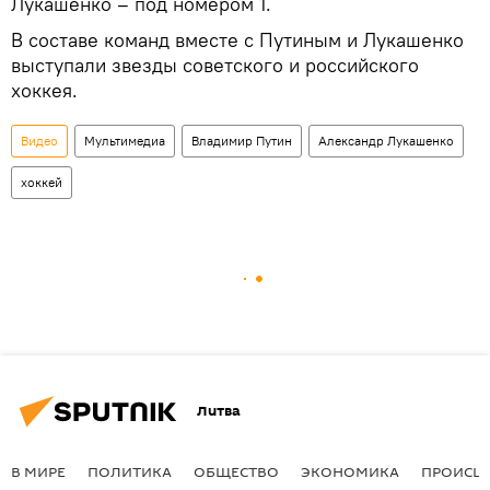
Лукашенко – под номером 1.
В составе команд вместе с Путиным и Лукашенко
выступали звезды советского и российского
хоккея.
Видео
Мультимедиа
Владимир Путин
Александр Лукашенко
хоккей
Литва
В МИРЕ
ПОЛИТИКА
ОБЩЕСТВО
ЭКОНОМИКА
ПРОИСШ