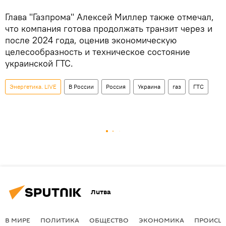
Глава "Газпрома" Алексей Миллер также отмечал,
что компания готова продолжать транзит через и
после 2024 года, оценив экономическую
целесообразность и техническое состояние
украинской ГТС.
Энергетика. LIVE
В России
Россия
Украина
газ
ГТС
Литва
В МИРЕ
ПОЛИТИКА
ОБЩЕСТВО
ЭКОНОМИКА
ПРОИСШ