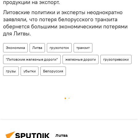
продукции на экспорт.
Литовские политики и эксперты неоднократно
заявляли, что потеря белорусского транзита
обернется большими экономическими потерями
для Литвы.
Экономика
Литва
грузопоток
транзит
"Литовские железные дороги"
железные дороги
грузопревозки
грузы
убытки
Белоруссия
Литва