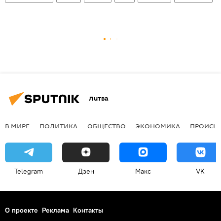
Литва
В МИРЕ
ПОЛИТИКА
ОБЩЕСТВО
ЭКОНОМИКА
ПРОИСШ
Telegram
Дзен
Макс
VK
О проекте
Реклама
Контакты