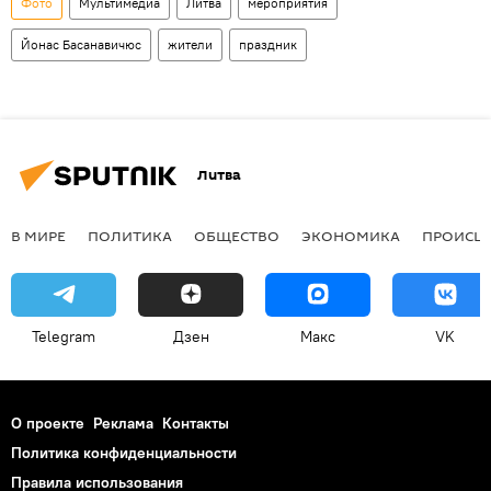
Фото
Мультимедиа
Литва
мероприятия
Йонас Басанавичюс
жители
праздник
Литва
В МИРЕ
ПОЛИТИКА
ОБЩЕСТВО
ЭКОНОМИКА
ПРОИСШ
Telegram
Дзен
Макс
VK
О проекте
Реклама
Контакты
Политика конфиденциальности
Правила использования