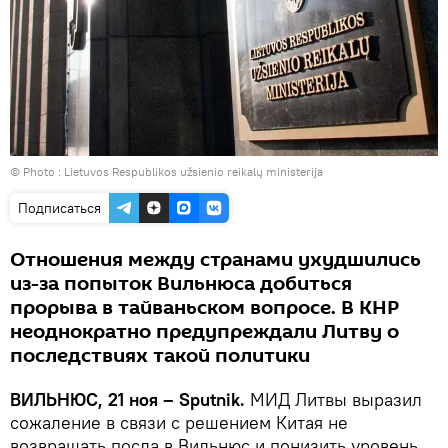
© Photo :
Lietuvos Respublikos užsienio reikalų ministerija
Подписаться
Отношения между странами ухудшились
из-за попыток Вильнюса добиться
прорыва в тайваньском вопросе. В КНР
неоднократно предупреждали Литву о
последствиях такой политики
ВИЛЬНЮС, 21 ноя – Sputnik.
МИД Литвы выразил
сожаление в связи с решением Китая не
возвращать посла в Вильнюс и понизить уровень