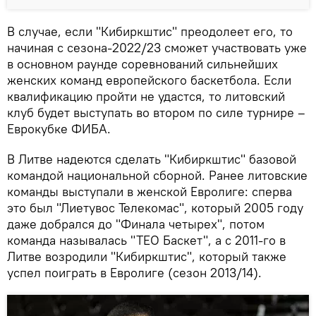
В случае, если "Кибиркштис" преодолеет его, то
начиная с сезона-2022/23 сможет участвовать уже
в основном раунде соревнований сильнейших
женских команд европейского баскетбола. Если
квалификацию пройти не удастся, то литовский
клуб будет выступать во втором по силе турнире –
Еврокубке ФИБА.
В Литве надеются сделать "Кибиркштис" базовой
командой национальной сборной. Ранее литовские
команды выступали в женской Евролиге: сперва
это был "Лиетувос Телекомас", который 2005 году
даже добрался до "Финала четырех", потом
команда называлась "ТЕО Баскет", а с 2011-го в
Литве возродили "Кибиркштис", который также
успел поиграть в Евролиге (сезон 2013/14).