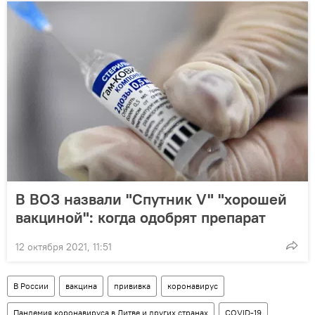
В ВОЗ назвали "Спутник V" "хорошей
вакциной": когда одобрят препарат
12 октября 2021, 11:51
В России
вакцина
прививка
коронавирус
Пандемия коронавируса в Литве и других странах
COVID-19