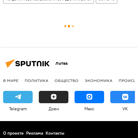
Литва
В МИРЕ
ПОЛИТИКА
ОБЩЕСТВО
ЭКОНОМИКА
ПРОИСШ
Telegram
Дзен
Макс
VK
О проекте
Реклама
Контакты