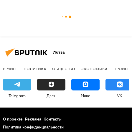
Литва
В МИРЕ
ПОЛИТИКА
ОБЩЕСТВО
ЭКОНОМИКА
ПРОИСШ
Telegram
Дзен
Макс
VK
О проекте
Реклама
Контакты
Политика конфиденциальности