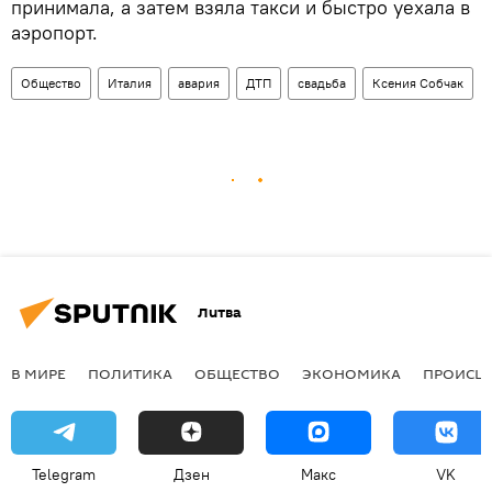
принимала, а затем взяла такси и быстро уехала в
аэропорт.
Общество
Италия
авария
ДТП
свадьба
Ксения Собчак
Литва
В МИРЕ
ПОЛИТИКА
ОБЩЕСТВО
ЭКОНОМИКА
ПРОИСШ
Telegram
Дзен
Макс
VK