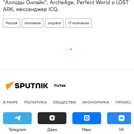
"Аллоды Онлайн", ArcheAge, Perfect World и LOST
ARK, мессенджер ICQ.
Россия
компания
соцсети
IT-компании
Литва
В МИРЕ
ПОЛИТИКА
ОБЩЕСТВО
ЭКОНОМИКА
ПРОИСШ
Telegram
Дзен
Макс
VK