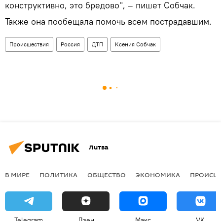
конструктивно, это бредово", – пишет Собчак.
Также она пообещала помочь всем пострадавшим.
Происшествия
Россия
ДТП
Ксения Собчак
Литва
В МИРЕ
ПОЛИТИКА
ОБЩЕСТВО
ЭКОНОМИКА
ПРОИСШ
Telegram
Дзен
Макс
VK