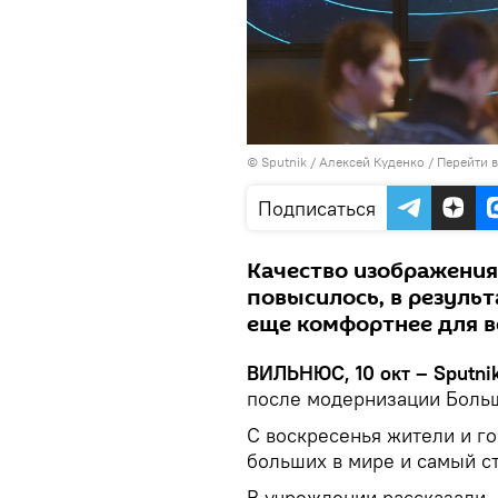
© Sputnik / Алексей Куденко
/
Перейти 
Подписаться
Качество изображения
повысилось, в резуль
еще комфортнее для 
ВИЛЬНЮС, 10 окт – Sputni
после модернизации Больш
С воскресенья жители и го
больших в мире и самый с
В учреждении рассказали,