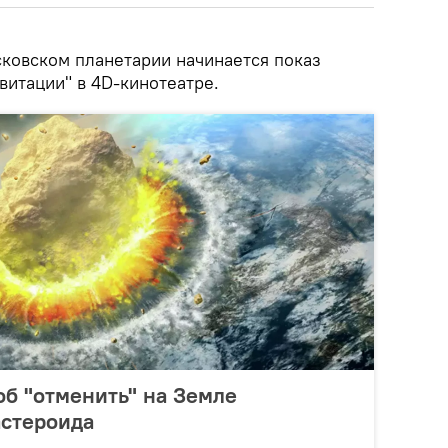
сковском планетарии начинается показ
витации" в 4D-кинотеатре.
б "отменить" на Земле
астероида