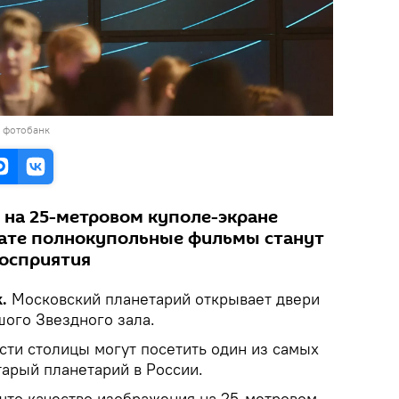
в фотобанк
 на 25-метровом куполе-экране
тате полнокупольные фильмы станут
восприятия
k.
Московский планетарий открывает двери
ого Звездного зала.
сти столицы могут посетить один из самых
тарый планетарий в России.
 что качество изображения на 25-метровом