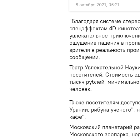
8 октября 2021, 06:21
"Благодаря системе стере
спецэффектам 4D-кинотеат
увлекательное приключени
ощущение падения в пропа
зрителя в реальность прои
сообщении.
Театр Увлекательной Науки
посетителей. Стоимость е
тысяч рублей, минимально
человек.
Также посетителям доступ
Урании, рибуна ученого", 
кафе".
Московский планетарий ра
Московского зоопарка, нед