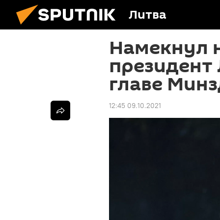
Литва
Намекнул н
президент
главе Мин
12:45 09.10.2021