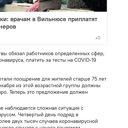
ки: врачам в Вильнюсе приплатят
неров
твы обязал работников определенных сфер,
навируса, платить за тесты на COVID-19
ботали поощрение для жителей старше 75 лет
екабря из этой возрастной группы должны
вро. Теперь это предложение должен
ве наблюдается сложная ситуация с
русом. Четвертый день подряд в
олее двух тысяч случаев коронавирусной
число случаев с начала пандемии