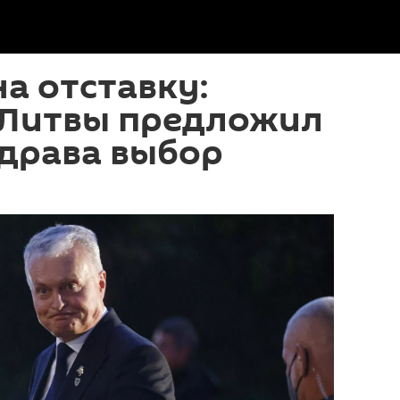
а отставку:
 Литвы предложил
здрава выбор