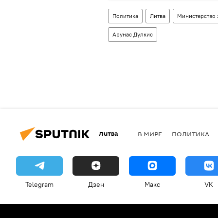
Политика
Литва
Министерство 
Арунас Дулкис
Литва
В МИРЕ
ПОЛИТИКА
Telegram
Дзен
Макс
VK