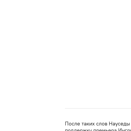
После таких слов Науседы 
поддержку премьера Ингри