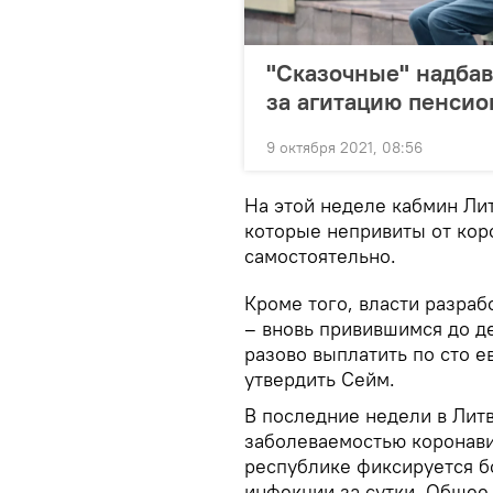
"Сказочные" надбав
за агитацию пенсио
9 октября 2021, 08:56
На этой неделе кабмин Ли
которые непривиты от коро
самостоятельно.
Кроме того, власти разра
– вновь привившимся до д
разово выплатить по сто е
утвердить Сейм.
В последние недели в Лит
заболеваемостью коронави
республике фиксируется б
инфекции за сутки. Общее 