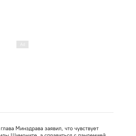
глава Минздрава заявил, что чувствует
ды Шимоните, а справиться с пандемией