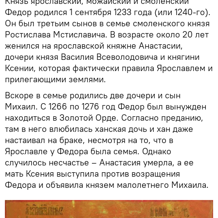
Князь ярославский, можайский и смоленский
Федор родился 1 сентября 1233 года (или 1240-го).
Он был третьим сынов в семье смоленского князя
Ростислава Мстиславича. В возрасте около 20 лет
женился на ярославской княжне Анастасии,
дочери князя Василия Всеволодовича и княгини
Ксении, которая фактически правила Ярославлем и
прилегающими землями.
Вскоре в семье родились две дочери и сын
Михаил. С 1266 по 1276 год Федор был вынужден
находиться в Золотой Орде. Согласно преданию,
там в него влюбилась ханская дочь и хан даже
настаивал на браке, несмотря на то, что в
Ярославле у Федора была семья. Однако
случилось несчастье – Анастасия умерла, а ее
мать Ксения выступила против возращения
Федора и объявила князем малолетнего Михаила.