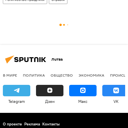
Литва
В МИРЕ
ПОЛИТИКА
ОБЩЕСТВО
ЭКОНОМИКА
ПРОИСШ
Telegram
Дзен
Макс
VK
О проекте
Реклама
Контакты