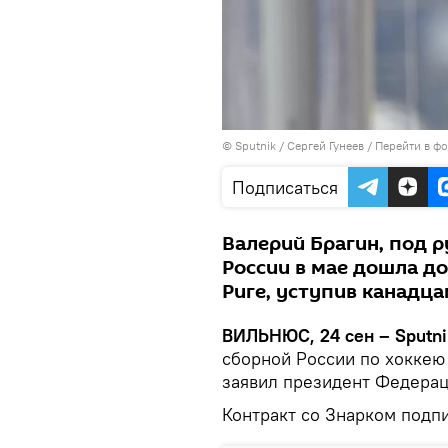
© Sputnik / Сергей Гунеев
/
Перейти в ф
Подписаться
Валерий Брагин, под 
России в мае дошла д
Риге, уступив канадца
ВИЛЬНЮС, 24 сен – Sputni
сборной России по хоккею
заявил президент Федерац
Контракт со Знарком подпи