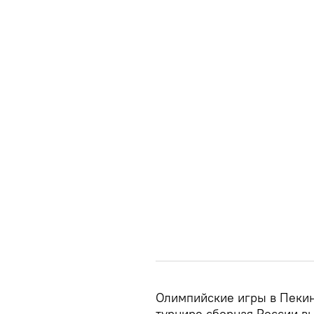
Олимпийские игры в Пекин
турнире сборная России вы