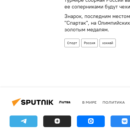
ее соперниками будут чехи
Знарок, последним местом
"Спартак", на Олимпийских
золотым медалям.
Спорт
Россия
хоккей
Литва
В МИРЕ
ПОЛИТИКА