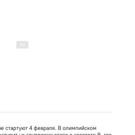
е стартуют 4 февраля. В олимпийском
ступит на групповом этапе в квартете B, где