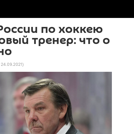
России по хоккею
овый тренер: что о
но
7 24.09.2021
)