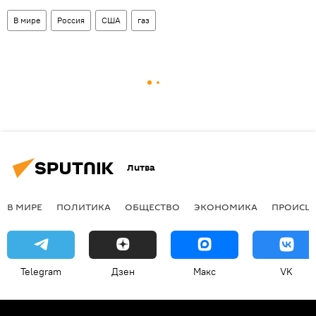
В мире
Россия
США
газ
Литва
В МИРЕ
ПОЛИТИКА
ОБЩЕСТВО
ЭКОНОМИКА
ПРОИСШ
Telegram
Дзен
Макс
VK