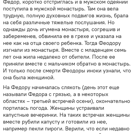
Федор, коротко отстриглась и в мужском одеянии
поступила в мужской монастырь. Там она вела
трудную, полную духовных подвигов жизнь, брала
на себя различные тяжелые послушания. Но
однажды дочь игумена монастыря, согрешив и
забеременев, обвинила ее в грехе и указала на
нее как на отца своего ребенка. Тогда Феодору
изгнали из монастыря. Вместе с младенцем семь
лет она жила недалеко от обители. После ее
приняли вместе с мальчиком обратно в монастырь.
И только после смерти Феодоры иноки узнали, что
она была женщиной.
На Федору начиналась слякоть (день этот еще
называли Федора с грязью, а в некоторых
областях – третьей встречей осени), окончательно
портилась погода. Женщины устраивали
капустные вечеринки. На таких встречах женщины
вместе рубили капусту и готовили из нее,
например пекли пироги. Верили, что если недавно