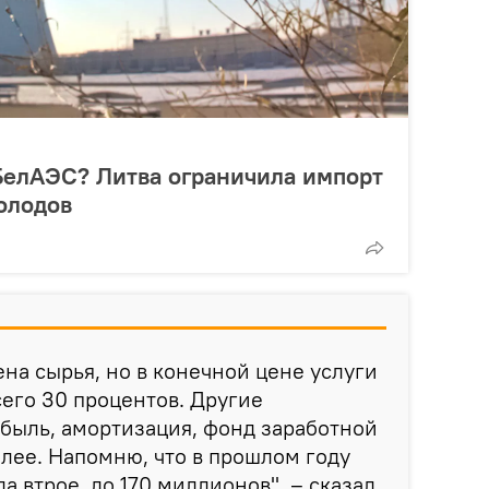
БелАЭС? Литва ограничила импорт
олодов
ена сырья, но в конечной цене услуги
сего 30 процентов. Другие
быль, амортизация, фонд заработной
алее. Напомню, что в прошлом году
ла втрое, до 170 миллионов", – сказал