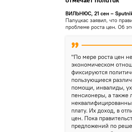
отмечает политик
ВИЛЬНЮС, 21 сен – Sputni
Палуцкас заявил, что прав
проблеме роста цен. Об э
"По мере роста цен 
экономическом отнош
фиксируются политич
пользующиеся разли
помощи, инвалиды, у
пенсионеры, а также
неквалифицированный
плату. Их доход, в отл
цен. Пока правительс
предложений по решен