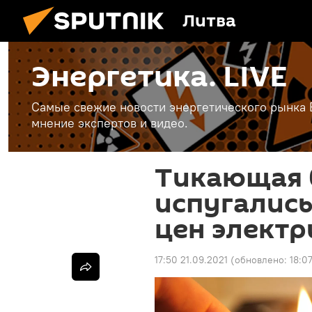
Литва
Энергетика. LIVE
Самые свежие новости энергетического рынка Е
мнение экспертов и видео.
Тикающая б
испугались
цен электр
17:50 21.09.2021
(обновлено:
18:0