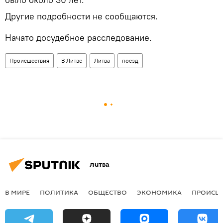
Другие подробности не сообщаются.
Начато досудебное расследование.
Происшествия
В Литве
Литва
поезд
Литва
В МИРЕ
ПОЛИТИКА
ОБЩЕСТВО
ЭКОНОМИКА
ПРОИСШ