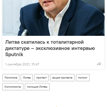
Литва скатилась к тоталитарной
диктатуре – эксклюзивное интервью
Sputnik
1 сентября 2021, 15:47
Политика
Литва
протест
акция протеста
митинг
Колумнисты
полиция Литвы