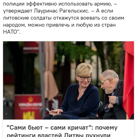
полиции эффективно использовать армию, –
утверждает Лауринас Рагельскис. – А если
литовские солдаты откажутся воевать со своим
народом, можно привлечь и любую из стран
НАТО".
"Сами бьют – сами кричат": почему
рейтинги властей Литвы рухнули