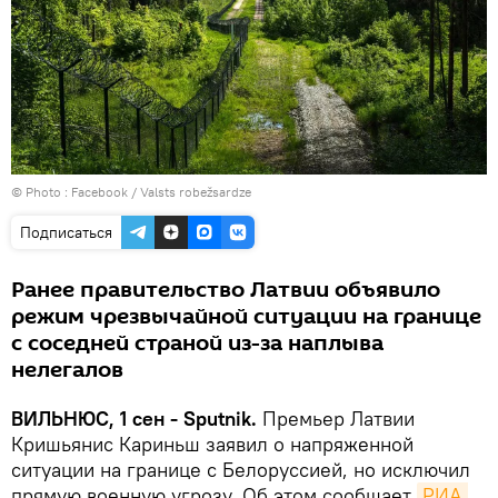
© Photo :
Facebook / Valsts robežsardze
Подписаться
Ранее правительство Латвии объявило
режим чрезвычайной ситуации на границе
с соседней страной из-за наплыва
нелегалов
ВИЛЬНЮС, 1 сен - Sputnik.
Премьер Латвии
Кришьянис Кариньш заявил о напряженной
ситуации на границе с Белоруссией, но исключил
прямую военную угрозу. Об этом сообщает
РИА 