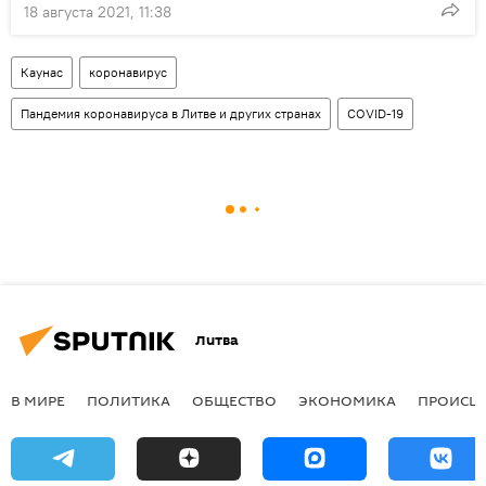
18 августа 2021, 11:38
Каунас
коронавирус
Пандемия коронавируса в Литве и других странах
COVID-19
Литва
В МИРЕ
ПОЛИТИКА
ОБЩЕСТВО
ЭКОНОМИКА
ПРОИСШ