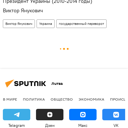
Президент Украины (2010-2014 годы)
Виктор Янукович
Виктор Янукович
Украина
государственный переворот
Литва
В МИРЕ
ПОЛИТИКА
ОБЩЕСТВО
ЭКОНОМИКА
ПРОИСШ
Telegram
Дзен
Макс
VK